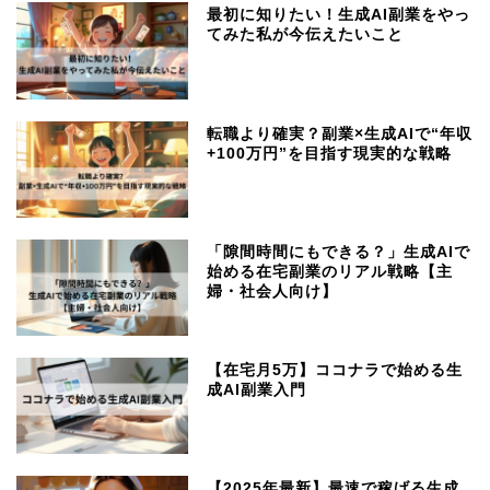
最初に知りたい！生成AI副業をやっ
てみた私が今伝えたいこと
転職より確実？副業×生成AIで“年収
+100万円”を目指す現実的な戦略
「隙間時間にもできる？」生成AIで
始める在宅副業のリアル戦略【主
婦・社会人向け】
【在宅月5万】ココナラで始める生
成AI副業入門
【2025年最新】最速で稼げる生成