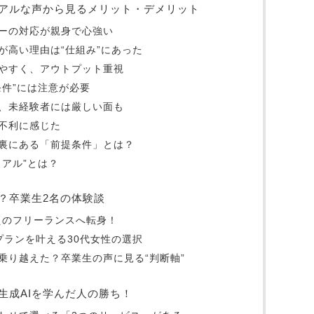
アルな声から見るメリット・デメリット
ーの対応が親身で心強い
が高い理由は“仕組み”にあった
やすく、アウトプット重視
条件”には注意が必要
、未経験者には厳しい面も
不利に感じた
裏にある「前提条件」とは？
アル”とは？
？卒業生2名の体験談
えのフリーランスへ転身！
プランを叶える30代女性の選択
乗り越えた？卒業生の声に見る“判断軸”
生成AIを学んだ人の勝ち！