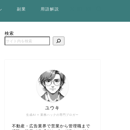
ル
副業
用語解説
検索
ユウキ
生成AI × 業務ハックの専門ブロガー
不動産・広告業界で営業から管理職まで