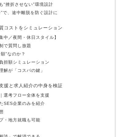
も“挫折させない”環境設計
輪”で、途中離脱を防ぐ設計に
質コストをシミュレーション
集中／夜間・休日スタイル】
制で質問し放題
額”なのか？
負担額シミュレーション
理解が「コスパの鍵」
支援と求人紹介の中身を検証
｜選考フロー全体を支援
たSES企業のみを紹介
態
プ・地方就職も可能
相談」で解消できる