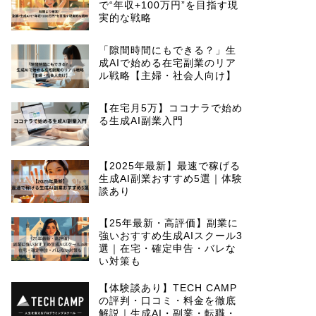
で“年収+100万円”を目指す現
実的な戦略
「隙間時間にもできる？」生
成AIで始める在宅副業のリア
ル戦略【主婦・社会人向け】
【在宅月5万】ココナラで始め
る生成AI副業入門
【2025年最新】最速で稼げる
生成AI副業おすすめ5選｜体験
談あり
【25年最新・高評価】副業に
強いおすすめ生成AIスクール3
選｜在宅・確定申告・バレな
い対策も
【体験談あり】TECH CAMP
の評判・口コミ・料金を徹底
解説｜生成AI・副業・転職・