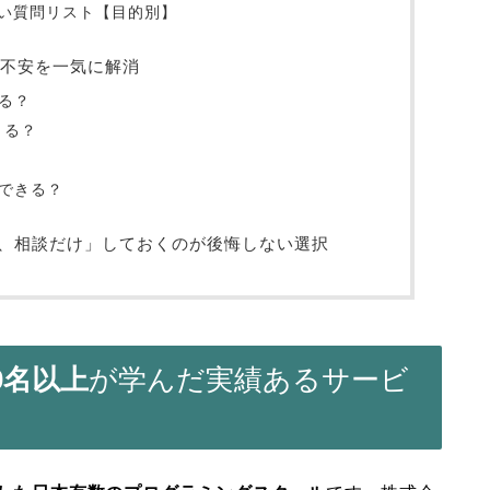
い質問リスト【目的別】
の不安を一気に解消
ある？
きる？
職できる？
、相談だけ」しておくのが後悔しない選択
00名以上
が学んだ実績あるサービ