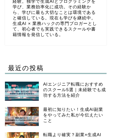
経験。独学で生成AIとプログラミングを
学び、業務効率化に成功。その経験か
ら、学びに最も大切なことは環境である
と確信している。現在も学びを継続中。
生成AI × 業務ハックの専門ブロガーとし
て、初心者でも実践できるスクールや書
籍情報を発信している。
最近の投稿
AIエンジニア転職におすすめ
のスクール5選｜未経験でも成
功する方法を紹介
最初に知りたい！生成AI副業
をやってみた私が今伝えたい
こと
転職より確実？副業×生成AI