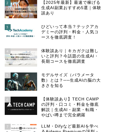
【2025年最新】最速で稼げる
2
生成AI副業おすすめ5選｜体験
談あり
ひどいって本当？テックアカ
3
デミーの評判・料金・人気コ
ースを徹底調査！
体験談あり｜キカガクは難し
4
いと評判？今話題の生成AI・
長期コースを徹底調査
モデルサイズ（パラメータ
5
数）とは？──生成AIの脳の大
きさを知る
【体験談あり】TECH CAMP
6
の評判・口コミ・料金を徹底
解説｜生成AI・副業・転職・
やばい噂まで完全網羅
LLM・Difyなど最新AIを学べ
7
るAidemy Premiumの評判・