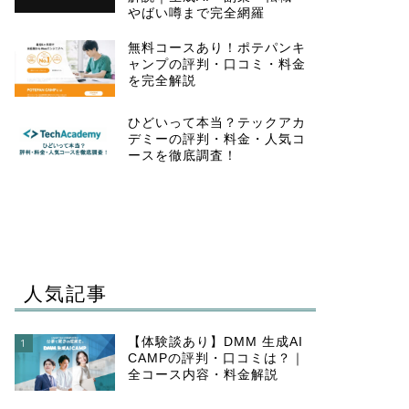
やばい噂まで完全網羅
無料コースあり！ポテパンキ
ャンプの評判・口コミ・料金
を完全解説
ひどいって本当？テックアカ
デミーの評判・料金・人気コ
ースを徹底調査！
人気記事
【体験談あり】DMM 生成AI
1
CAMPの評判・口コミは？｜
全コース内容・料金解説