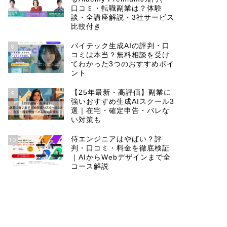
口コミ・転職副業は？体験
談・全講座解説・3社サービス
比較付き
バイテック生成AIの評判・口
8
コミは本当？無料相談を受け
てわかった3つのおすすめポイ
ント
【25年最新・高評価】副業に
9
強いおすすめ生成AIスクール3
選｜在宅・確定申告・バレな
い対策も
侍エンジニアはやばい？評
10
判・口コミ・料金を徹底検証
｜AIからWebデザインまで全
コース解説