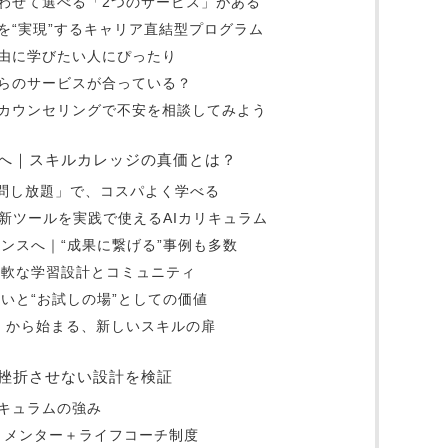
わせて選べる「2つのサービス」がある
を“実現”するキャリア直結型プログラム
由に学びたい人にぴったり
らのサービスが合っている？
カウンセリングで不安を相談してみよう
代へ｜スキルカレッジの真価とは？
質問し放題」で、コスパよく学べる
eなど最新ツールを実践で使えるAIカリキュラム
ランスへ｜“成果に繋げる”事例も多数
柔軟な学習設計とコミュニティ
違いと“お試しの場”としての価値
ド」から始まる、新しいスキルの扉
挫折させない設計を検証
キュラムの強み
＋メンター＋ライフコーチ制度