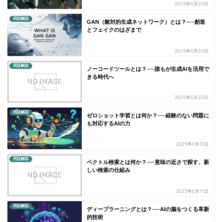
2025年6月20日
用語解説
GAN（敵対的生成ネットワーク）とは？──創造
とフェイクのはざまで
2025年6月20日
用語解説
ノーコードツールとは？──誰もが生成AIを活用で
きる時代へ
2025年6月20日
用語解説
ゼロショット学習とは何か？──経験のない問題に
も対応するAIの力
2025年6月11日
用語解説
ベクトル検索とは何か？──意味の近さで探す、新
しい検索の仕組み
2025年6月11日
用語解説
ディープラーニングとは？──AIの脳をつくる革新
的技術