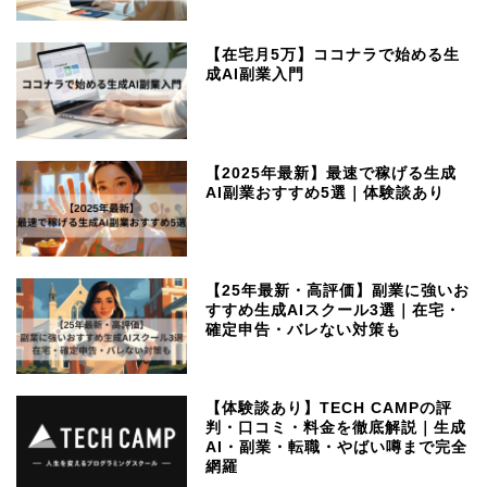
【在宅月5万】ココナラで始める生
成AI副業入門
【2025年最新】最速で稼げる生成
AI副業おすすめ5選｜体験談あり
【25年最新・高評価】副業に強いお
すすめ生成AIスクール3選｜在宅・
確定申告・バレない対策も
【体験談あり】TECH CAMPの評
判・口コミ・料金を徹底解説｜生成
ホーム
AI・副業・転職・やばい噂まで完全
網羅