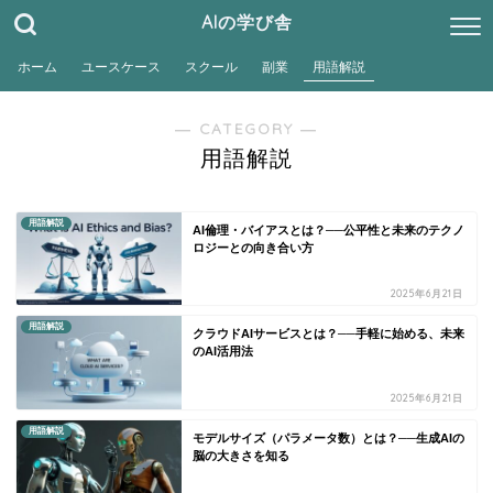
AIの学び舎
ホーム
ユースケース
スクール
副業
用語解説
― CATEGORY ―
用語解説
用語解説
AI倫理・バイアスとは？──公平性と未来のテクノ
ロジーとの向き合い方
2025年6月21日
用語解説
クラウドAIサービスとは？──手軽に始める、未来
のAI活用法
2025年6月21日
用語解説
モデルサイズ（パラメータ数）とは？──生成AIの
脳の大きさを知る